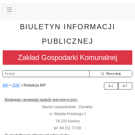
BIULETYN INFORMACJI
PUBLICZNEJ
Zakład Gospodarki Komunalnej
Szukaj
Wyszukaj
BIP
>
ZGK
>
Redakcja BIP
A
A
Redaguje i prowadzi nadzór merytoryczny:
Marek Lewandowski - Dyrektor
ul. Wojska Polskiego 1
78-220 Karlino
tel.
94 311 72 89