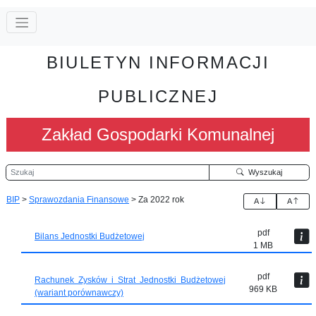
BIULETYN INFORMACJI
PUBLICZNEJ
Zakład Gospodarki Komunalnej
Szukaj
Wyszukaj
BIP
>
Sprawozdania Finansowe
>
Za 2022 rok
A
A
pdf
Bilans Jednostki Budżetowej
1 MB
pdf
Rachunek Zysków i Strat Jednostki Budżetowej
969 KB
(wariant porównawczy)