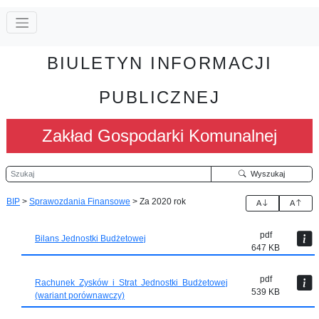
BIULETYN INFORMACJI
PUBLICZNEJ
Zakład Gospodarki Komunalnej
Szukaj
Wyszukaj
BIP
>
Sprawozdania Finansowe
>
Za 2020 rok
A
A
pdf
Bilans Jednostki Budżetowej
647 KB
pdf
Rachunek Zysków i Strat Jednostki Budżetowej
539 KB
(wariant porównawczy)