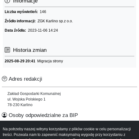
Informacje
Liczba wyświetleń:
146
Źródło informacji:
ZGK Karlino sp.z o.o.
Data źródła:
2023-11-06 14:24
Historia zmian
2025-08-29 20:41
Migracja strony
Adres redakcji
Zakład Gospodarki Komunalnej
ul. Wojska Polskiego 1
78-230 Karlino
Osoby odpowiedzialne za BIP
Na potrzeby naszej witryny korzystamy z plików cookie w celu personalizacji
Informacje o serwisie
treści. Pozwala nam to zapewnić maksymalną wygodę przy korzystaniu z