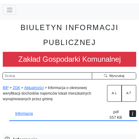
BIULETYN INFORMACJI
PUBLICZNEJ
Zakład Gospodarki Komunalnej
Szukaj
Wyszukaj
BIP
>
ZGK
>
Aktualności
>
Informacja o okresowej
weryfikacji dochodów najemców lokali mieszkalnych
A
A
wynajmowanych przez gminę
pdf
Informacja
557 KB